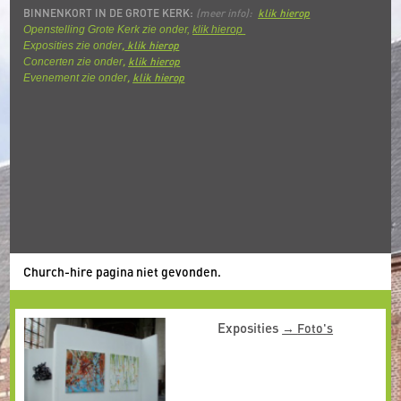
BINNENKORT IN DE GROTE KERK:
(meer info):
klik hierop
Openstelling Grote Kerk zie onder,
klik hierop
,
k
lik hierop
Exposities zie onder
,
klik hierop
Concerten zie onder
,
klik hierop
Evenement zie onder
Church-hire pagina niet gevonden.
Exposities
Foto's