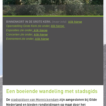
BINNENKORT IN DE GROTE KERK:
(meer info):
klik hierop
Openstelling Grote Kerk zie onder,
klik hierop
,
k
lik hierop
Exposities zie onder
,
klik hierop
Concerten zie onder
,
klik hierop
Evenement zie onder
Een boeiende wandeling met stadsgids
De
stadsgidsen van Monnickendam
zijn aangesloten bij Gilde
Nederland en bieden rondleidingen op maat door het