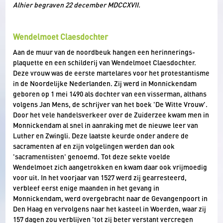
Alhier begraven 22 december MDCCXVII.
Wendelmoet Claesdochter
Aan de muur van de noordbeuk hangen een herinnerings­
plaquette en een schilderij van Wendelmoet Claesdochter.
Deze vrouw was de eerste martelares voor het protestantisme
in de Noordelijke Nederlanden. Zij werd in Monnickendam
geboren op 1 mei 1490 als dochter van een visserman, althans
volgens Jan Mens, de schrijver van het boek 'De Witte Vrouw'.
Door het vele handels­verkeer over de Zuiderzee kwam men in
Monnickendam al snel in aanraking met de nieuwe leer van
Luther en Zwingli. Deze laatste keurde onder andere de
sacramenten af en zijn volgelingen werden dan ook
'sacramentisten' genoemd. Tot deze sekte voelde
Wendelmoet zich aangetrokken en kwam daar ook vrijmoedig
voor uit. In het voorjaar van 1527 werd zij gearresteerd,
verbleef eerst enige maanden in het gevang in
Monnickendam, werd overgebracht naar de Gevangenpoort in
Den Haag en vervolgens naar het kasteel in Woerden, waar zij
157 dagen zou verblijven 'tot zij beter verstant vercregen