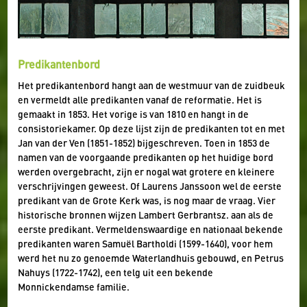
Predikantenbord
Het predikantenbord hangt aan de westmuur van de zuidbeuk
en vermeldt alle predikanten vanaf de reformatie. Het is
gemaakt in 1853. Het vorige is van 1810 en hangt in de
consistoriekamer. Op deze lijst zijn de predikanten tot en met
Jan van der Ven (1851-1852) bijgeschreven. Toen in 1853 de
namen van de voorgaande predikanten op het huidige bord
werden overgebracht, zijn er nogal wat grotere en kleinere
verschrijvingen geweest. Of Laurens Janssoon wel de eerste
predikant van de Grote Kerk was, is nog maar de vraag. Vier
historische bronnen wijzen Lambert Gerbrantsz. aan als de
eerste predikant. Vermeldenswaardige en nationaal bekende
predikanten waren Samuël Bartholdi (1599-1640), voor hem
werd het nu zo genoemde Waterlandhuis gebouwd, en Petrus
Nahuys (1722-1742), een telg uit een bekende
Monnickendamse familie.