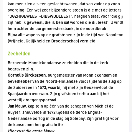
kan men zien als een geslachtswapen, dat van vader op zoon
overging. Een wel zeer bijzondere steen is die met de letters
"DGZHIGEWEEST-DIBSWDDLEEST", hetgeen staat voor 'die gij
zijt heb ik geweest, die ik ben sal worden die dit leest'. U vindt
hem achter de burgemeestersbank, in de noordbeuk.
Bijna alle wapens op de grafstenen zijn in de tijd van Napoleon
(Vrijheid, Gelijkheid en Broederschap) vernield.
Zeehelden
Beroemde Monnickendamse zeehelden die in de kerk
begraven zijn:
Cornelis Dirckszoon
, burgemeester van Monnickendam en
bevelhebber van de Noord-Hollandse vloot tijdens de slag op
de Zuiderzee in 1573, waarbij hij met zijn Geuzenvloot de
Spanjaarden overwon. Zijn grafsteen treft u aan bij het
westelijk toegangsportaal.
Jan Mauw
, kapitein op één van de schepen van Michiel de
Ruyter, sneuvelde in 1672 tijdens de derde Engels-
Nederlandse oorlog in de slag bij Solebay. Zijn graf ligt voor
de kansel met het grafschrift: