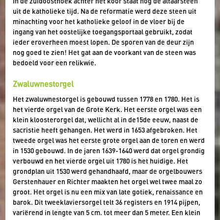
In de zuidoosthoek achter het koor staat nog de altaarsteen
uit de katholieke tijd. Na de reformatie werd deze steen uit
minachting voor het katholieke geloof in de vloer bij de
ingang van het oostelijke toegangsportaal gebruikt, zodat
ieder eroverheen moest lopen. De sporen van de deur zijn
nog goed te zien! Het gat aan de voorkant van de steen was
bedoeld voor een relikwie.
Zwaluwnestorgel
Het zwaluwnestorgel is gebouwd tussen 1778 en 1780. Het is
het vierde orgel van de Grote Kerk. Het eerste orgel was een
klein kloosterorgel dat, wellicht al in de15de eeuw, naast de
sacristie heeft gehangen. Het werd in 1653 afgebroken. Het
tweede orgel was het eerste grote orgel aan de toren en werd
in 1530 gebouwd. In de jaren 1639-1640 werd dat orgel grondig
verbouwd en het vierde orgel uit 1780 is het huidige. Het
grondplan uit 1530 werd gehandhaafd, maar de orgelbouwers
Gerstenhauer en Richter maakten het orgel wel twee maal zo
groot. Het orgel is nu een mix van late gotiek, renaissance en
barok. Dit tweeklaviersorgel telt 36 registers en 1914 pijpen,
variërend in lengte van 5 cm. tot meer dan 5 meter. Een klein