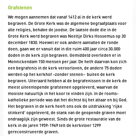
Grafstenen
We mogen aannemen dat vanaf 1412 al in de kerk werd
begraven. De Grote Kerk was de algemene begraafplaats voor
alle religies, behalve de joodse. De laatste dode die in de
Grote Kerk werd begraven was Neeltje Dirks Hossemus op 30
december 1830. Hoewel er ook andere aantallen de ronde
doen, gaan we er vanuit dat in die ruim 400 jaar circa 30.000
doden in de kerk zijn begraven. Gemiddeld overleden er in
Monnickendam 150 mensen per jaar. De helft daarvan kon zich
een begrafenis in de kerk veroorloven, de andere 75 doden
werden op het kerkhof –zonder stenen– buiten de kerk
begraven. Uiteraard hebben al de begrafenissen in de kerk de
meest uiteenlopende grafstenen opgeleverd, waarvan de
mooiste natuurlijk in het koor te vinden zijn. In de rooms-
katholieke periode was dat het dichtst bij het altaar en bij God.
Het begraven in de kerk heeft ons ook de uitdrukking 'rijke
stinkerd' opgeleverd, de stank van de geopende graven moet
ondraaglijk zijn geweest. Sinds de grote restauratie van de
kerk in de jaren 1959-1969 telt de kerkvloer 1299
gereconstrueerde graven.