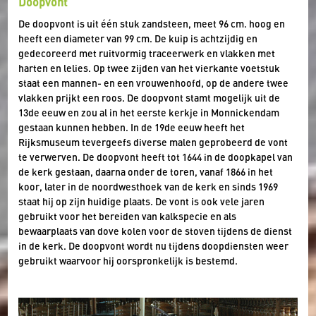
Doopvont
De doopvont is uit één stuk zandsteen, meet 96 cm. hoog en
heeft een diameter van 99 cm. De kuip is achtzijdig en
gedecoreerd met ruitvormig traceerwerk en vlakken met
harten en lelies. Op twee zijden van het vierkante voetstuk
staat een mannen- en een vrouwenhoofd, op de andere twee
vlakken prijkt een roos. De doopvont stamt mogelijk uit de
13de eeuw en zou al in het eerste kerkje in Monnickendam
gestaan kunnen hebben. In de 19de eeuw heeft het
Rijksmuseum tevergeefs diverse malen geprobeerd de vont
te verwerven. De doopvont heeft tot 1644 in de doopkapel van
de kerk gestaan, daarna onder de toren, vanaf 1866 in het
koor, later in de noordwesthoek van de kerk en sinds 1969
staat hij op zijn huidige plaats. De vont is ook vele jaren
gebruikt voor het bereiden van kalkspecie en als
bewaarplaats van dove kolen voor de stoven tijdens de dienst
in de kerk. De doopvont wordt nu tijdens doopdiensten weer
gebruikt waarvoor hij oorspronkelijk is bestemd.