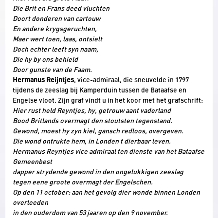
Hier rust die grote Mauw
Die Brit en Frans deed vluchten
Doort donderen van cartouw
En andere krygsgeruchten,
Maer wert toen, laas, ontsielt
Doch echter leeft syn naam,
Die hy by ons behield
Door gunste van de Faam.
Hermanus Reijntjes
, vice-admiraal, die sneuvelde in 1797
tijdens de zeeslag bij Kamperduin tussen de Bataafse en
Engelse vloot. Zijn graf vindt u in het koor met het grafschrift:
Hier rust held Reyntjes, hy, getrouw aant vaderland
Bood Britlands overmagt den stoutsten tegenstand.
Gewond, moest hy zyn kiel, gansch redloos, overgeven.
Die wond ontrukte hem, in Londen t dierbaar leven.
Hermanus Reyntjes vice admiraal ten dienste van het Bataafse
Gemeenbest
dapper strydende gewond in den ongelukkigen zeeslag
tegen eene groote overmagt der Engelschen.
Op den 11 october: aan het gevolg dier wonde binnen Londen
overleeden
in den ouderdom van 53 jaaren op den 9 november.