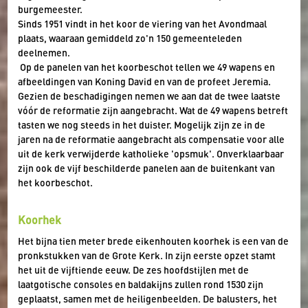
burgemeester.
Sinds 1951 vindt in het koor de viering van het Avondmaal
plaats, waaraan gemiddeld zo'n 150 gemeenteleden
deelnemen.
Op de panelen van het koorbeschot tellen we 49 wapens en
afbeeldingen van Koning David en van de profeet Jeremia.
Gezien de beschadigingen nemen we aan dat de twee laatste
vóór de reformatie zijn aangebracht. Wat de 49 wapens betreft
tasten we nog steeds in het duister. Mogelijk zijn ze in de
jaren na de reformatie aangebracht als compensatie voor alle
uit de kerk verwijderde katholieke 'opsmuk'. Onverklaarbaar
zijn ook de vijf beschilderde panelen aan de buitenkant van
het koorbeschot.
Koorhek
Het bijna tien meter brede eikenhouten koorhek is een van de
pronkstukken van de Grote Kerk. In zijn eerste opzet stamt
het uit de vijftiende eeuw. De zes hoofdstijlen met de
laatgotische consoles en baldakijns zullen rond 1530 zijn
geplaatst, samen met de heiligenbeelden. De balusters, het