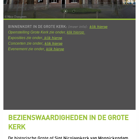
BINNENKORT IN DE GROTE KERK:
(meer info):
klik hierop
Openstelling Grote Kerk zie onder,
klik hierop
,
k
lik hierop
Exposities zie onder
,
klik hierop
Concerten zie onder
,
klik hierop
Evenement zie onder
BEZIENSWAARDIGHEDEN IN DE GROTE
KERK