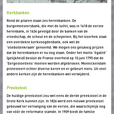
Kerkbanken
Rond de pilaren staan zes herenbanken. De
burgemeestersbank, die met de luifel, was in 1618 de eerste
herenbank, in 1634 gevolgd door de banken van de
vroedschap, de schout en de schepenen. Bij het koorhek staat
een overdekte kerkvoogdenbank, ook wel de
'oliebollenkraam' genoemd. We mogen ons gelukkig prijzen
dat de herenbanken er nu nog staan. Onder het motto 'égalité'
(gelijkheid) besluit de Franse overheid op 10 juni 1795 dat de
'Eergestoeltens' moeten worden afgebroken. Monnickendam
protesteert echter diverse keren en er gebeurt niets. Uit veel
andere kerken zijn de herenbanken wel verwijderd.
Preekstoel
De huidige preekstoel zou wel eens de derde preekstoel in de
Grote Kerk kunnen zijn. In 1826 werd een nieuwe preekstoel
gebouwd ter vervanging van de eerste, die waarschijnlijk nog
van vóór de reformatie stamde. In 1909 biedt de familie