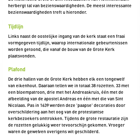
De historische Grote of Sint Nicolaaskerk van Monnickendam
herbergt tal van bezienswaardigheden. De meest interessante
bezienswaardigheden treft u hieronder.
Tijdlijn
Links naast de oostelijke ingang van de kerk staat een fraai
vormgegeven tijdlijn, waarop internationale gebeurtenissen
worden getoond, die vanaf de bouw van de Grote Kerk
plaatsvonden.
Plafond
De drie hallen van de Grote Kerk hebben elk een tongewelf
van eikenhout. Daaraan tellen we in totaal 38 rozetten. 33 met
een bloempatroon, drie met het Andreaskruis, één met de
afbeelding van de apostel Andreas en één met die van Sint
Nicolaas. Pas in 1639 werden deze 'paapse' decoraties door
overschildering aan het oog van de protestantse
kerkbezoekers onttrokken. Tijdens de grote restauratie zijn
de rozetten gelukkig weer tevoorschijn gekomen. Vroeger
waren de gewelven overigens wit geschilderd.